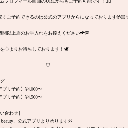
ムプロフィール画面のURLからもご予約可能です！👌🏼

安くご予約できるのは公式のアプリからになっております🤲🏻✨
週間以上眉のお手入れをお控えください📢💭

店を心よりお待ちしております！🕊

┈┈┈┈┈┈┈┈┈┈♡

゙

プリ予約】¥4,000〜

プリ予約】¥4,500〜

い合わせ］

R beauty、公式アプリより承ります💭
