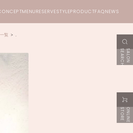
CONCEPT
MENU
RESERVE
STYLE
PRODUCT
FAQ
NEWS
一覧
.
H
S
A
L
O
N
S
E
A
R
C
E
O
N
L
I
N
E
S
T
O
R