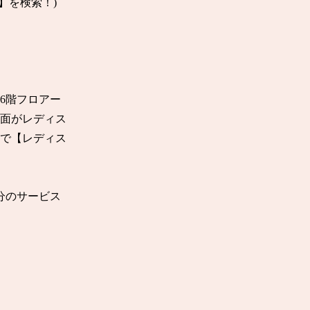
ン】を検索！)

6階フロアー
面がレディス
゙【レディス
分のサービス