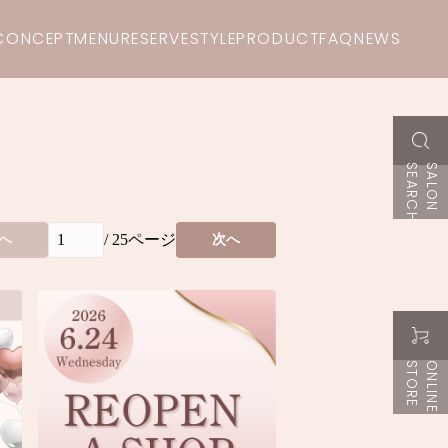
CONCEPT
MENU
RESERVE
STYLE
PRODUCT
FAQ
NEWS
H
S
A
L
O
N
S
E
A
R
C
/
25
ページ
へ
次へ
E
O
N
L
I
N
E
S
T
O
R