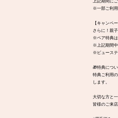
上記期間にご
※一部ご利用
【キャンペー
さらに！親子
※ペア特典は
※上記期間中
※ビューステ
🎁特典について
特典ご利用の
します。

大切な方と一
皆様のご来店