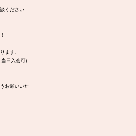
談ください

！

ります。

日入会可)

うお願いいた