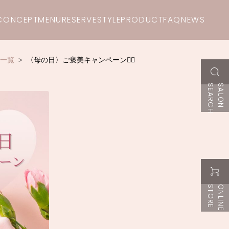
CONCEPT
MENU
RESERVE
STYLE
PRODUCT
FAQ
NEWS
一覧
〈母の日〉ご褒美キャンペーン❤️‍🔥
H
S
A
L
O
N
S
E
A
R
C
E
O
N
L
I
N
E
S
T
O
R