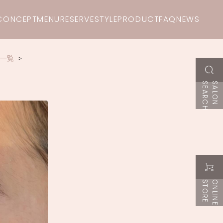
CONCEPT
MENU
RESERVE
STYLE
PRODUCT
FAQ
NEWS
一覧
H
S
A
L
O
N
S
E
A
R
C
E
O
N
L
I
N
E
S
T
O
R