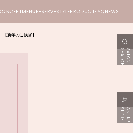
CONCEPT
MENU
RESERVE
STYLE
PRODUCT
FAQ
NEWS
【新年のご挨拶】
H
S
A
L
O
N
S
E
A
R
C
E
O
N
L
I
N
E
S
T
O
R