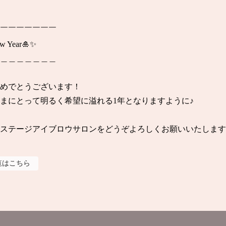
￣￣￣￣￣￣￣

 Year🎍✨

＿＿＿＿＿＿＿

めでとうございます！

皆さまにとって明るく希望に溢れる1年となりますように♪

ステージアイブロウサロンをどうぞよろしくお願いいたします
覧はこちら