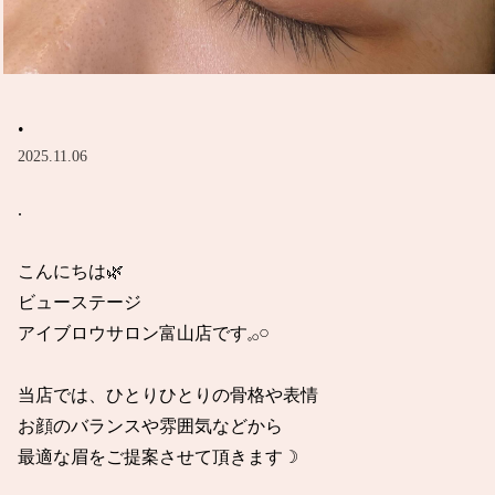
.
2025.11.06
.

こんにちは🌿

ビューステージ

アイブロウサロン富山店です𓈒𓂂𓏸

当店では、ひとりひとりの骨格や表情

お顔のバランスや雰囲気などから

最適な眉をご提案させて頂きます☽
