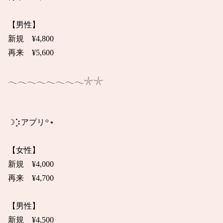
【男性】

新規　¥4,800

再来　¥5,600

𓂃𓂃𓂃𓂃𓂃𓂃𓂃𓂃𓇼𓇼

☽⡱アプリ꙳⋆

【女性】

新規　¥4,000

再来　¥4,700

【男性】

新規　¥4,500
