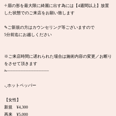
𓇬眉の形を最大限に綺麗に出す為には【4週間以上】放置
した状態でのご来店をお願い致します

✎ご新規の方はカウンセリング等ございますので

5分前迄にお越しください

※ご来店時間に遅れられた場合は施術内容の変更／お断り
をさせて頂きます

✁┈┈┈┈┈┈┈┈┈┈┈┈┈┈┈┈

⢄ホットペッパー

【女性】

新規　¥4,300

再来　¥5,000
