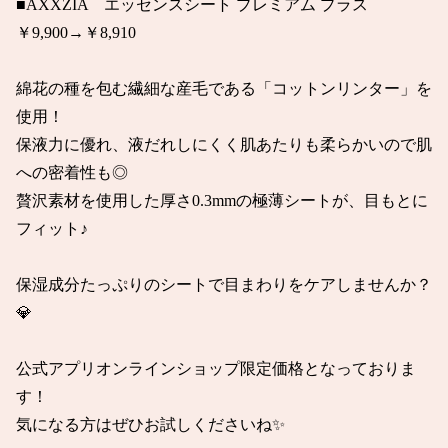
■AXXZIA　エッセンスシート プレミアム プラス　
￥9,900→￥8,910

綿花の種を包む繊細な産毛である「コットンリンター」を
使用！

保液力に優れ、液だれしにくく肌あたりも柔らかいので肌
への密着性も◎

贅沢素材を使用した厚さ0.3mmの極薄シートが、目もとに
フィット♪

保湿成分たっぷりのシートで目まわりをケアしませんか？
💎

公式アプリオンラインショップ限定価格となっておりま
す！

気になる方はぜひお試しくださいね✨
