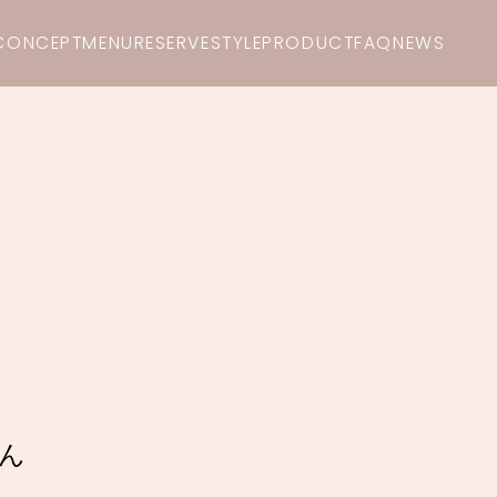
CONCEPT
MENU
RESERVE
STYLE
PRODUCT
FAQ
NEWS
ん